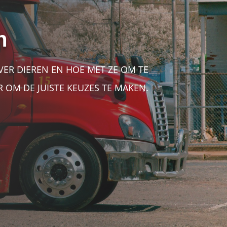
n
VER DIEREN EN HOE MET ZE OM TE
R OM DE JUISTE KEUZES TE MAKEN.